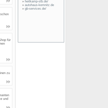
»
heitkamp-stb.de/
»
autohaus-kemnitz.de
»
gb-services.de/
h schon
Shop für
inen
inen zu
amanten
ce und