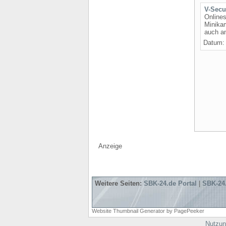
V-Secu
Online
Minika
auch an
Datum: 
Anzeige
Weitere Seiten:
SBK-24.de Portal
|
SBK-24.
Website Thumbnail Generator by PagePeeker
Nutzun