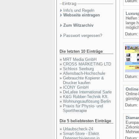
Datum: 
Info's und Regeln
Luxusp
Webseite eintragen
Helfen 
lange h
Zum Witzarchiv
möglich
Datum: 
Passwort vergessen?
Die letzten 10 Einträge
»
MRT Media GmbH
»
CROSS MARKETING LTD
»
Schloss Seeburg
»
Allensbach-Hochschule
Datum: 
»
Gebrauchte Kopierer &
Drucker kaufen
»
ICONY GmbH
Online
»
DeLafee International Sarle
Online-
»
K&G Rubber-Technik Kft.
günstig
»
Wohnungsauflösung Berlin
Datum: 
»
Praxis für Physio- und
Sporttherapie
Diaman
Die 5 beliebtesten Einträge
Europas
Zirkoni
»
Urlaubscheck-24
Mehrwer
»
Smart-Store - Elektr.
Datenarchivierung in
Datum: 