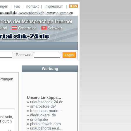
ungen
|
Faq
|
Kontakt
|
Impressum
|
Passwort:
Werbung
rtungen
Unsere Linktipps...
»
urlaubscheck-24.de
»
smart-store.de/
»
ferienhaus-marie...
»
diedruckerei.de
nt sein,
»
dr-offer.de/
t durch
»
photoinfoweb.com
»
urlaub1nordsee.d...