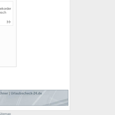
ekorder
nsch
chner
|
Urlaubscheck-24.de
Sitemap