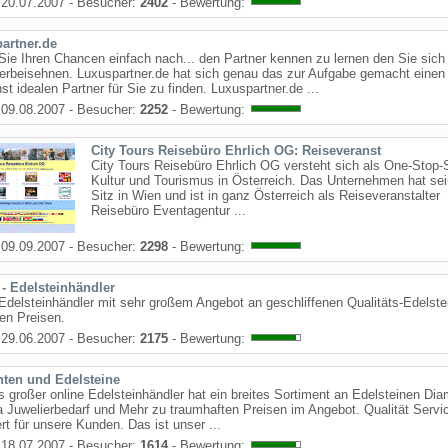
20.07.2007 - Besucher:
2402
- Bewertung:
artner.de
Sie Ihren Chancen einfach nach... den Partner kennen zu lernen den Sie sic
erbeisehnen. Luxuspartner.de hat sich genau das zur Aufgabe gemacht einen
st idealen Partner für Sie zu finden. Luxuspartner.de ...
09.08.2007 - Besucher:
2252
- Bewertung:
City Tours Reisebüro Ehrlich OG: Reiseveranst
City Tours Reisebüro Ehrlich OG versteht sich als One-Stop-
Kultur und Tourismus in Österreich. Das Unternehmen hat se
Sitz in Wien und ist in ganz Österreich als Reiseveranstalter
Reisebüro Eventagentur ...
09.09.2007 - Besucher:
2298
- Bewertung:
 - Edelsteinhändler
Edelsteinhändler mit sehr großem Angebot an geschliffenen Qualitäts-Edelste
en Preisen.
29.06.2007 - Besucher:
2175
- Bewertung:
ten und Edelsteine
 großer online Edelsteinhändler hat ein breites Sortiment an Edelsteinen Di
a Juwelierbedarf und Mehr zu traumhaften Preisen im Angebot. Qualität Servi
t für unsere Kunden. Das ist unser ...
18.07.2007 - Besucher:
1614
- Bewertung: