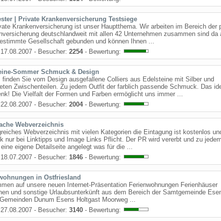
ster | Private Krankenversicherung Testsiege
vate Krankenversicherung ist unser Hauptthema. Wir arbeiten im Bereich der 
nversicherung deutschlandweit mit allen 42 Unternehmen zusammen sind da 
estimmte Gesellschaft gebunden und können Ihnen ...
17.08.2007 - Besucher:
2254
- Bewertung:
teine-Sommer Schmuck & Design
 finden Sie vom Design ausgefallene Colliers aus Edelsteine mit Silber und
eten Zwischenteilen. Zu jedem Outfit der farblich passende Schmuck. Das id
k! Die Vielfalt der Formen und Farben ermöglicht uns immer ...
22.08.2007 - Besucher:
2004
- Bewertung:
che Webverzeichnis
eiches Webverzeichnis mit vielen Kategorien die Eintagung ist kostenlos un
k nur bei Linktipps und Image Links Pflicht. Der PR wird vererbt und zu jede
 eine eigene Detailseite angelegt was für die ...
18.07.2007 - Besucher:
1846
- Bewertung:
wohnungen in Ostfriesland
mmen auf unsere neuen Internet-Präsentation Ferienwohnungen Ferienhäuser
nen und sonstige Urlaubsunterkünft aus dem Bereich der Samtgemeinde Ese
 Gemeinden Dunum Esens Holtgast Moorweg ...
27.08.2007 - Besucher:
3140
- Bewertung: