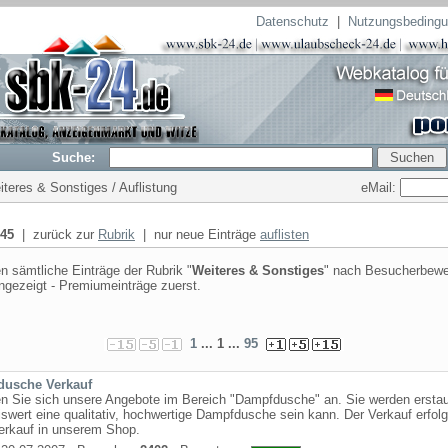
Datenschutz
|
Nutzungsbeding
Suche:
eMail:
iteres & Sonstiges / Auflistung
45
| zurück zur
Rubrik
| nur neue Einträge
auflisten
n sämtliche Einträge der Rubrik "
Weiteres & Sonstiges
" nach Besucherbewe
angezeigt - Premiumeinträge zuerst.
1
... 1 ...
95
usche Verkauf
n Sie sich unsere Angebote im Bereich "Dampfdusche" an. Sie werden erstau
iswert eine qualitativ, hochwertige Dampfdusche sein kann. Der Verkauf erfolg
erkauf in unserem Shop.