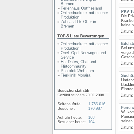
Bremen
»
Ferienhaus Ostfriesland
PKV Te
»
Onlinedruckerei mit eigener
Die Pri
Produktion !
Kranke
»
Zahnarzt Dr. Offer in
keine b
Bremen
Datum: 
TOP-5 Liste Bewertungen
Edels
»
Onlinedruckerei mit eigener
Bei uns
Produktion !
vergold
»
Opel: Opel Neuwagen und
Geschen
Service
»
Hot Dates, Chat und
Datum: 
Flirtcommunity
»
PhotoInfoWeb.com
»
Tierklinik Moraira
SuchSa
Umfangr
Backlin
Eintrag
Besucherstatistik
Gezählt seit dem 20.01.2008
Datum: 
Seitenaufrufe:
1.786.016
Ferien
Besucher:
170.987
Willko
Pensio
Aufrufe heute:
108
seinen
Besucher heute:
104
Datum: 