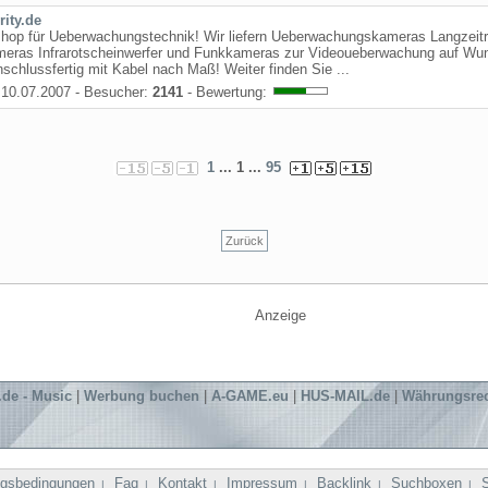
rity.de
shop für Ueberwachungstechnik! Wir liefern Ueberwachungskameras Langzeitr
meras Infrarotscheinwerfer und Funkkameras zur Videoueberwachung auf Wu
schlussfertig mit Kabel nach Maß! Weiter finden Sie ...
10.07.2007 - Besucher:
2141
- Bewertung:
1
... 1 ...
95
Zurück
Anzeige
de - Music
|
Werbung buchen
|
A-GAME.eu
|
HUS-MAIL.de
|
Währungsre
gsbedingungen
Faq
Kontakt
Impressum
Backlink
Suchboxen
|
|
|
|
|
|