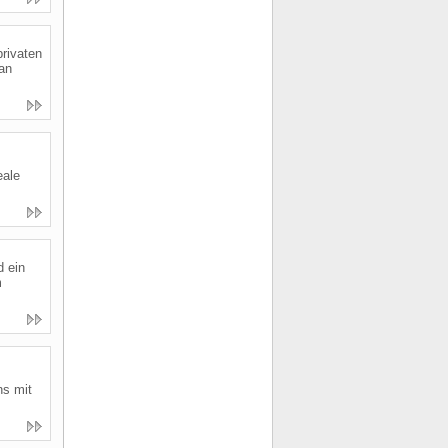
privaten
an
eale
d ein
m
ns mit